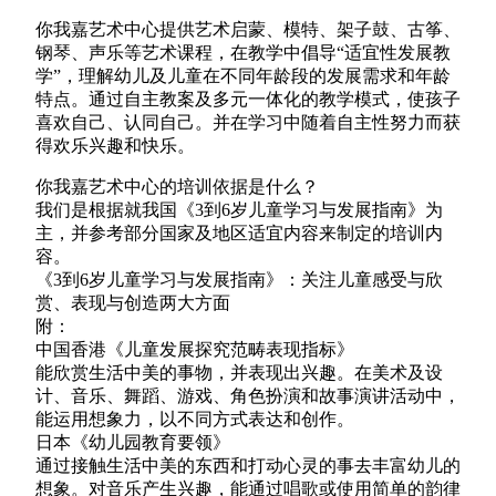
你我嘉艺术中心提供艺术启蒙、模特、架子鼓、古筝、
钢琴、声乐等艺术课程，在教学中倡导“适宜性发展教
学”，理解幼儿及儿童在不同年龄段的发展需求和年龄
特点。通过自主教案及多元一体化的教学模式，使孩子
喜欢自己、认同自己。并在学习中随着自主性努力而获
得欢乐兴趣和快乐。
你我嘉
艺术中心
的培训依据是什么？
我们是根据就我国《3到6岁儿童学习与发展指南》为
主，并参考部分国家及地区适宜内容来制定的培训内
容。
《3到6岁儿童学习与发展指南》：关注儿童感受与欣
赏、表现与创造两大方面
附：
中国香港《儿童发展探究范畴表现指标》
能欣赏生活中美的事物，并表现出兴趣。在美术及设
计、音乐、舞蹈、游戏、角色扮演和故事演讲活动中，
能运用想象力，以不同方式表达和创作。
日本《幼儿园教育要领》
通过接触生活中美的东西和打动心灵的事去丰富幼儿的
想象。对音乐产生兴趣，能通过唱歌或使用简单的韵律