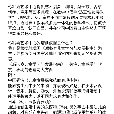
你我嘉艺术中心提供艺术启蒙、模特、架子鼓、古筝、
钢琴、声乐等艺术课程，在教学中倡导“适宜性发展教
学”，理解幼儿及儿童在不同年龄段的发展需求和年龄
特点。通过自主教案及多元一体化的教学模式，使孩子
喜欢自己、认同自己。并在学习中随着自主性努力而获
得欢乐兴趣和快乐。
你我嘉
艺术中心
的培训依据是什么？
我们是根据就我国《3到6岁儿童学习与发展指南》为
主，并参考部分国家及地区适宜内容来制定的培训内
容。
《3到6岁儿童学习与发展指南》：关注儿童感受与欣
赏、表现与创造两大方面
附：
中国香港《儿童发展探究范畴表现指标》
能欣赏生活中美的事物，并表现出兴趣。在美术及设
计、音乐、舞蹈、游戏、角色扮演和故事演讲活动中，
能运用想象力，以不同方式表达和创作。
日本《幼儿园教育要领》
通过接触生活中美的东西和打动心灵的事去丰富幼儿的
想象。对音乐产生兴趣，能通过唱歌或使用简单的韵律