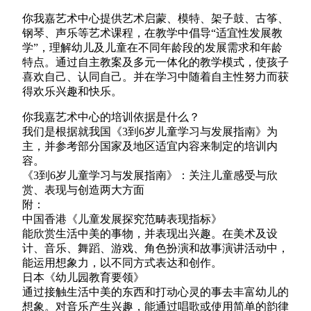
你我嘉艺术中心提供艺术启蒙、模特、架子鼓、古筝、
钢琴、声乐等艺术课程，在教学中倡导“适宜性发展教
学”，理解幼儿及儿童在不同年龄段的发展需求和年龄
特点。通过自主教案及多元一体化的教学模式，使孩子
喜欢自己、认同自己。并在学习中随着自主性努力而获
得欢乐兴趣和快乐。
你我嘉
艺术中心
的培训依据是什么？
我们是根据就我国《3到6岁儿童学习与发展指南》为
主，并参考部分国家及地区适宜内容来制定的培训内
容。
《3到6岁儿童学习与发展指南》：关注儿童感受与欣
赏、表现与创造两大方面
附：
中国香港《儿童发展探究范畴表现指标》
能欣赏生活中美的事物，并表现出兴趣。在美术及设
计、音乐、舞蹈、游戏、角色扮演和故事演讲活动中，
能运用想象力，以不同方式表达和创作。
日本《幼儿园教育要领》
通过接触生活中美的东西和打动心灵的事去丰富幼儿的
想象。对音乐产生兴趣，能通过唱歌或使用简单的韵律